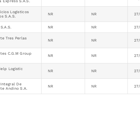
 Express S.A.S.
icios Logisticos
NR
NR
27
os S.A.S.
 S.A.S.
NR
NR
27
te Tres Perlas
NR
NR
27
rtes C.G.M Group
NR
NR
27
elp Logistic
NR
NR
27
 Integral De
NR
NR
27
te Andino S.A.