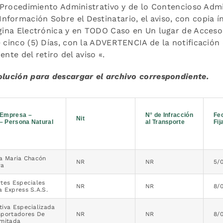
de Procedimiento Administrativo y de lo Contencioso Admi
formación Sobre el Destinatario, el aviso, con copia í
ágina Electrónica y en TODO Caso en Un lugar de Acceso
e cinco (5) Días, con la ADVERTENCIA de la notificación
ente del retiro del aviso «.
solución para descargar el archivo correspondiente.
Empresa –
N° de Infracción
Fe
Nit
 – Persona Natural
al Transporte
Fij
ta Maria Chacón
NR
NR
5/
ra
tes Especiales
NR
NR
8/
 Express S.A.S.
tiva Especializada
sportadores De
NR
NR
8/
imitada