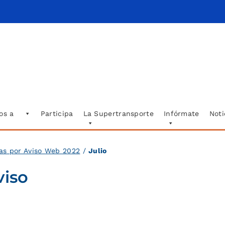
os a
Participa
La Supertransporte
Infórmate
Noti
das por Aviso Web 2022
/
Julio
viso