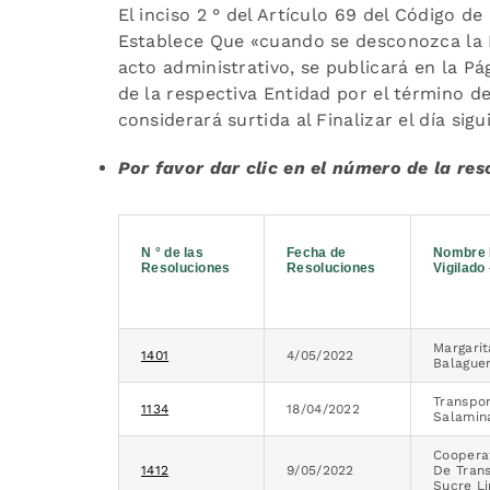
El inciso 2 ° del Artículo 69 del Código 
Establece Que «cuando se desconozca la In
acto administrativo, se publicará en la P
de la respectiva Entidad por el término d
considerará surtida al Finalizar el día sigui
Por favor dar clic en el número de la re
N ° de las
Fecha de
Nombre 
Resoluciones
Resoluciones
Vigilado
Margari
1401
4/05/2022
Balague
Transpor
1134
18/04/2022
Salamina
Coopera
1412
9/05/2022
De Tran
Sucre L