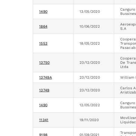
Canguro 
1490
13/05/2020
Bussines
Aeroexpr
1864
10/06/2022
S.A
Coopera
1553
18/05/2022
Transpo
Pasacab
Cooperat
13750
23/12/2020
De Tran
Ltda
13749A
23/12/2020
William 
Carlos 
13749
23/12/2020
Aristiza
Canguro 
1490
12/05/2022
Bussines
Moviliza
11341
19/11/2020
Liquidac
Transpor
9198
01/09/2021