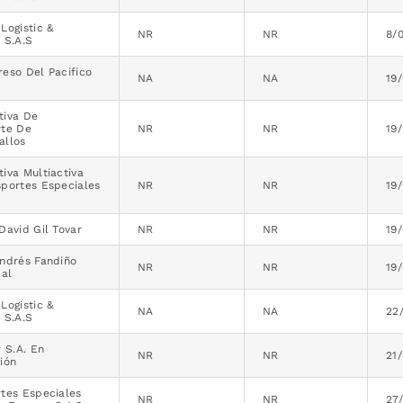
Logistic &
NR
NR
8/
 S.A.S
eso Del Pacifico
NA
NA
19
tiva De
rte De
NR
NR
19
allos
iva Multiactiva
sportes Especiales
NR
NR
19
David Gil Tovar
NR
NR
19
Andrés Fandiño
NR
NR
19
bal
Logistic &
NA
NA
22
 S.A.S
r S.A. En
NR
NR
21
ión
tes Especiales
NR
NR
27