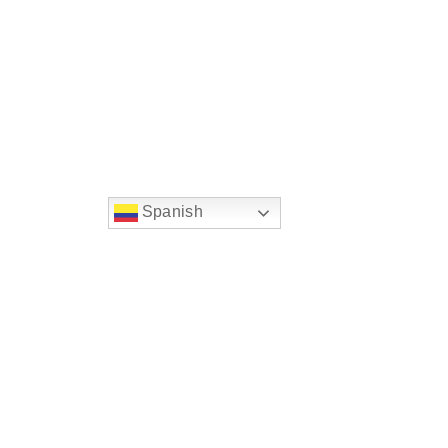
Spanish
string(22) "left:20px;bottom:20px;"
Chat Supertransporte
Superintendencia de Transp
Sede principal
Dirección:
Diagonal 25 G # 95 A - 85 Bogotá D.C. 