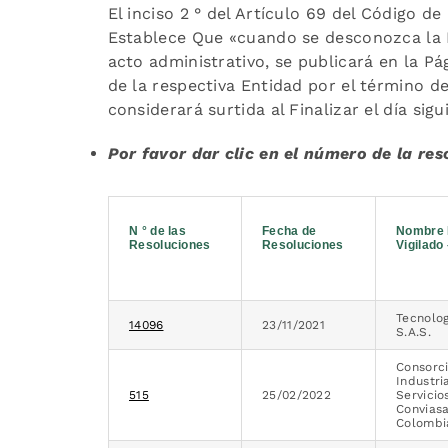
El inciso 2 ° del Artículo 69 del Código 
Establece Que «cuando se desconozca la In
acto administrativo, se publicará en la P
de la respectiva Entidad por el término d
considerará surtida al Finalizar el día sigui
Por favor dar clic en el número de la re
N ° de las
Fecha de
Nombre 
Resoluciones
Resoluciones
Vigilado
Tecnolog
14096
23/11/2021
S.A.S.
Consorc
Industri
515
25/02/2022
Servicio
Convias
Colombi