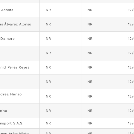
 Acosta
NR
NR
12
is Álvarez Alonso
NR
NR
12
 Damore
NR
NR
12
NR
NR
12
onid Perez Reyes
NR
NR
12
o
NR
NR
12
ndrea Henao
NR
NR
12
eiva
NR
NR
12
ansport S.A.S.
NR
NR
13
rnan Arias Nieto
NR
NR
13