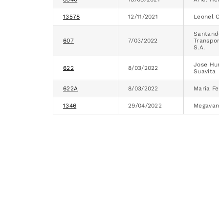
13578
12/11/2021
Leonel 
Santand
607
7/03/2022
Transpor
S.A.
Jose Hu
622
8/03/2022
Suavita
622A
8/03/2022
Maria F
1346
29/04/2022
Megavan