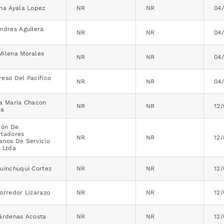
na Ayala Lopez
NR
NR
04
ndres Aguilera
NR
NR
04
Milena Morales
NR
NR
04
eso Del Pacifico
NR
NR
04
ta Maria Chacon
NR
NR
12
ra
ión De
rtadores
NR
NR
12
anos De Servicio
 Ltda
uinchuqui Cortez
NR
NR
12
orredor Lizarazo
NR
NR
12
Cárdenas Acosta
NR
NR
12