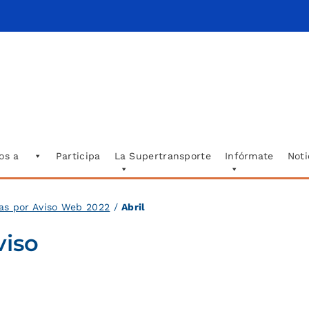
os a
Participa
La Supertransporte
Infórmate
Noti
das por Aviso Web 2022
/
Abril
viso