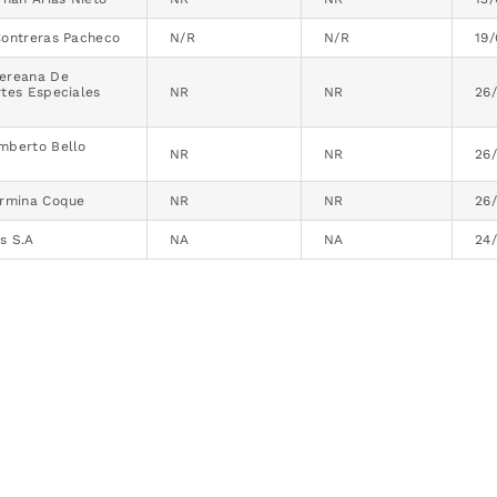
Contreras Pacheco
N/R
N/R
19
ereana De
tes Especiales
NR
NR
26
mberto Bello
NR
NR
26
ermina Coque
NR
NR
26
s S.A
NA
NA
24