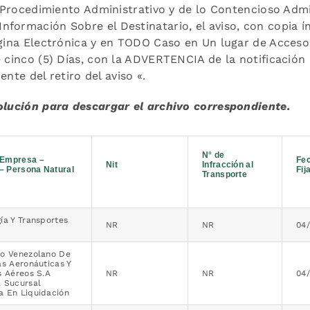
de Procedimiento Administrativo y de lo Contencioso Admi
formación Sobre el Destinatario, el aviso, con copia í
ágina Electrónica y en TODO Caso en Un lugar de Acceso
e cinco (5) Días, con la ADVERTENCIA de la notificación
ente del retiro del aviso «.
solución para descargar el archivo correspondiente.
N° de
Empresa –
Fe
Nit
Infracción al
 – Persona Natural
Fij
Transporte
ía Y Transportes
NR
NR
04
io Venezolano De
as Aeronáuticas Y
s Aéreos S.A
NR
NR
04
a Sucursal
a En Liquidación