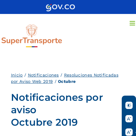
Saltar
al
contenido
Inicio
/
Notificaciones
/
Resoluciones Notificadas
por Aviso Web 2019
/
Octubre
Notificaciones por
aviso
Octubre 2019