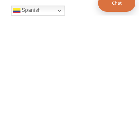
Chat
Spanish
string(22) "left:20px;bottom:20px;"
Chat Supertransporte