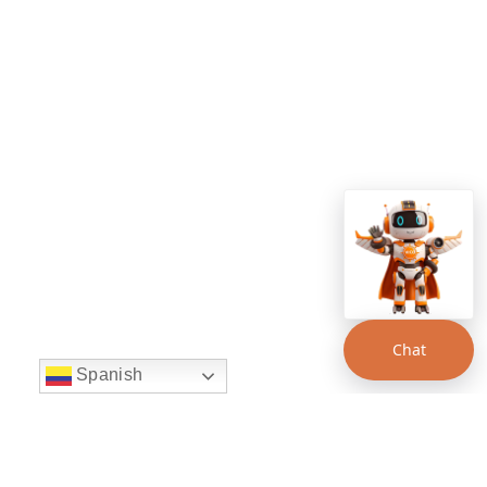
Chat
Spanish
string(22) "left:20px;bottom:20px;"