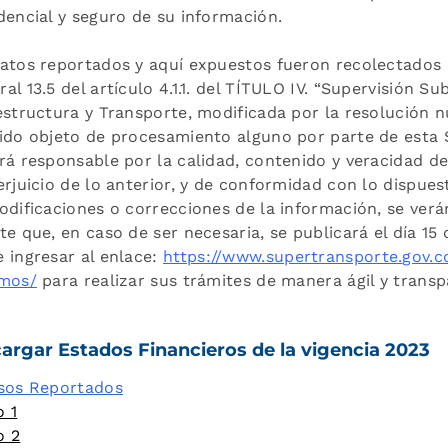
dencial y seguro de su información.
atos reportados y aquí expuestos fueron recolectados 
al 13.5 del artículo 4.1.1. del TÍTULO IV. “Supervisión Su
estructura y Transporte, modificada por la resolución n
ido objeto de procesamiento alguno por parte de esta S
rá responsable por la calidad, contenido y veracidad d
erjuicio de lo anterior, y de conformidad con lo dispuesto
odificaciones o correcciones de la información, se verán
te que, en caso de ser necesaria, se publicará el día 15
 ingresar al enlace:
https://www.supertransporte.
gov.c
amos/
para realizar sus trámites de manera ágil y transp
argar Estados Financieros de la vigencia 2023
sos Reportados
 1
o 2