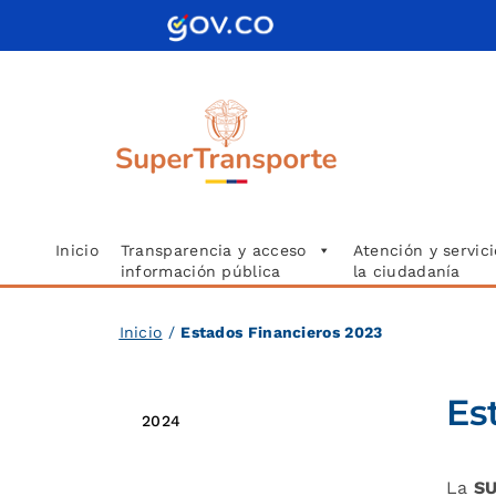
Saltar
al
contenido
Inicio
Transparencia y acceso
Atención y servici
información pública
la ciudadanía
Inicio
/
Estados Financieros 2023
Es
2024
2023
La
S