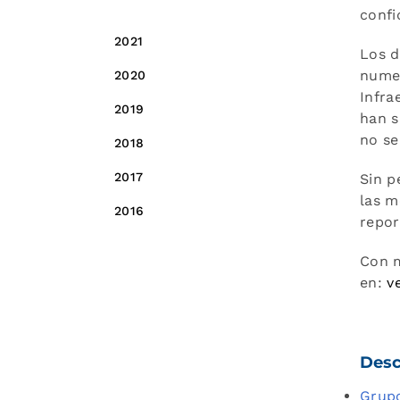
2022
confi
2021
Los d
numer
2020
Infra
2019
han s
no se
2018
2017
Sin p
las m
2016
repor
Con m
en:
v
Desc
Grupo