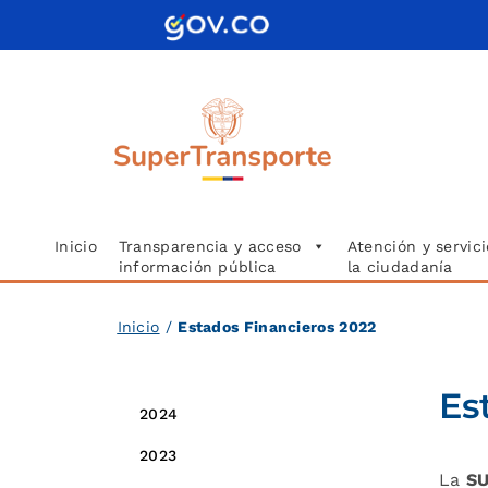
Saltar
al
contenido
Inicio
Transparencia y acceso
Atención y servici
información pública
la ciudadanía
Inicio
/
Estados Financieros 2022
Es
2024
2023
La
S