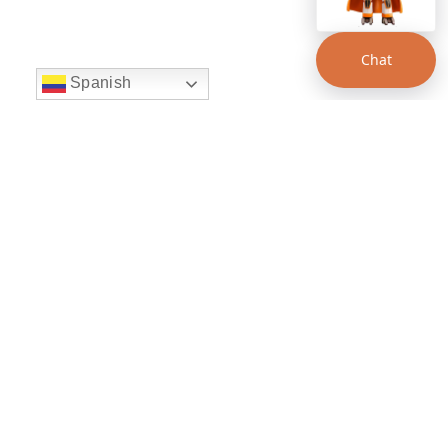
Chat
Spanish
string(22) "left:20px;bottom:20px;"
Chat Supertransporte