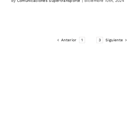
By
Comunicaciones Supertransporte
|
diciembre 10th, 2024
Anterior
1
2
3
Siguiente