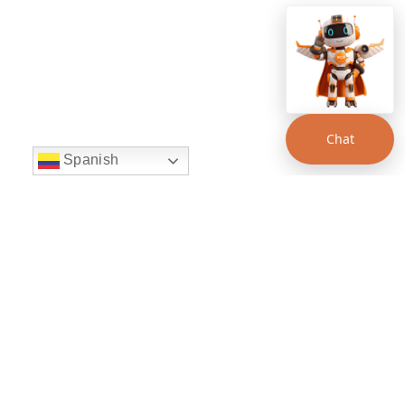
Chat
Spanish
string(22) "left:20px;bottom:20px;"
Chat Supertransporte