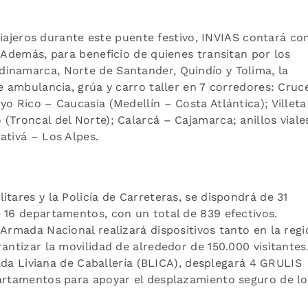
s viajeros durante este puente festivo, INVIAS contará co
. Además, para beneficio de quienes transitan por los
inamarca, Norte de Santander, Quindío y Tolima, la
e ambulancia, grúa y carro taller en 7 corredores: Cruc
yo Rico – Caucasia (Medellín – Costa Atlántica); Villeta
(Troncal del Norte); Calarcá – Cajamarca; anillos viale
ativá – Los Alpes.
tares y la Policía de Carreteras, se dispondrá de 31
 16 departamentos, con un total de 839 efectivos.
 Armada Nacional realizará dispositivos tanto en la regi
antizar la movilidad de alrededor de 150.000 visitantes
igada Liviana de Caballería (BLICA), desplegará 4 GRULIS
partamentos para apoyar el desplazamiento seguro de lo