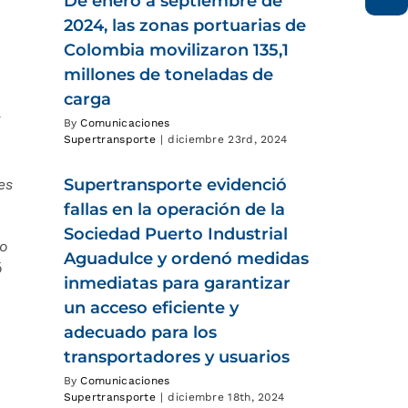
De enero a septiembre de
2024, las zonas portuarias de
Colombia movilizaron 135,1
millones de toneladas de
carga
r
By
Comunicaciones
Supertransporte
|
diciembre 23rd, 2024
Supertransporte evidenció
es
fallas en la operación de la
Sociedad Puerto Industrial
vo
Aguadulce y ordenó medidas
ó
inmediatas para garantizar
un acceso eficiente y
adecuado para los
transportadores y usuarios
By
Comunicaciones
Supertransporte
|
diciembre 18th, 2024