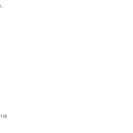
e,
118