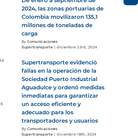
De enero a septiembre de
2024, las zonas portuarias de
Colombia movilizaron 135,1
millones de toneladas de
carga
By
Comunicaciones
Supertransporte
|
diciembre 23rd, 2024
as
Supertransporte evidenció
fallas en la operación de la
Sociedad Puerto Industrial
Aguadulce y ordenó medidas
inmediatas para garantizar
es
un acceso eficiente y
adecuado para los
transportadores y usuarios
By
Comunicaciones
Supertransporte
|
diciembre 18th, 2024