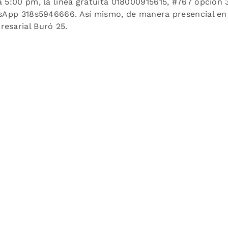
 5:00 pm, la línea gratuita 018000915615, #767 opción 3
atsApp 318s5946666. Así mismo, de manera presencial en
esarial Buró 25.