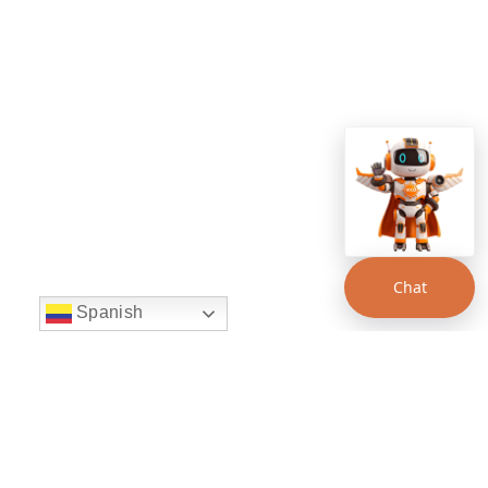
Chat
Spanish
string(22) "left:20px;bottom:20px;"
Chat Supertransporte