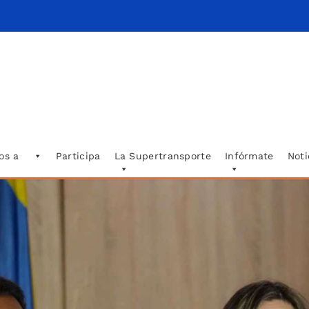
os a
Participa
La Supertransporte
Infórmate
Noti