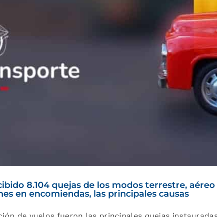
ibido 8.104 quejas de los modos terrestre, aéreo y
nes en encomiendas, las principales causas
ión de vuelos fueron las principales quejas instaurada