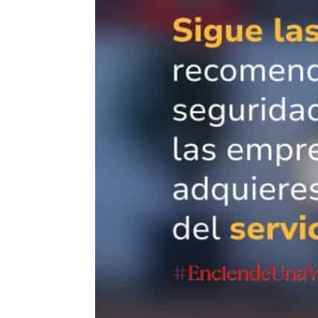
endo las
as