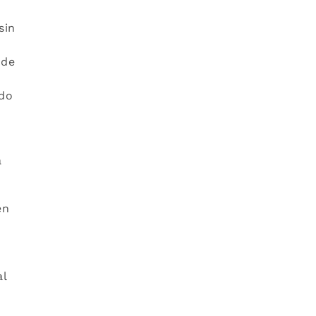
sin
nde
o
ndo
a
en
al