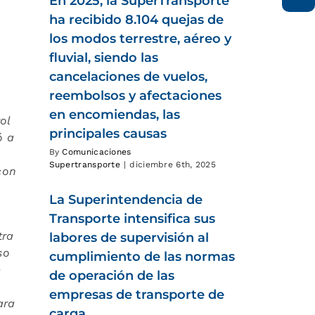
En 2025, la SuperTransporte
ha recibido 8.104 quejas de
los modos terrestre, aéreo y
fluvial, siendo las
cancelaciones de vuelos,
reembolsos y afectaciones
en encomiendas, las
ol
principales causas
ó a
By
Comunicaciones
Supertransporte
|
diciembre 6th, 2025
con
La Superintendencia de
Transporte intensifica sus
tra
labores de supervisión al
so
cumplimiento de las normas
e
de operación de las
empresas de transporte de
ara
carga