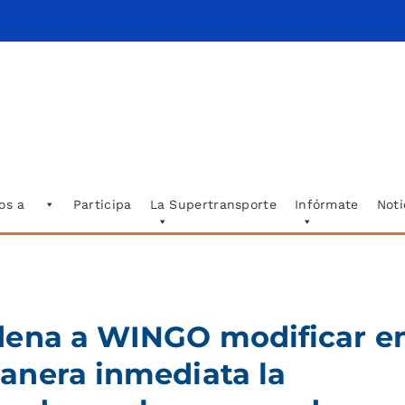
os a
Participa
La Supertransporte
Infórmate
Noti
dena a WINGO modificar e
anera inmediata la