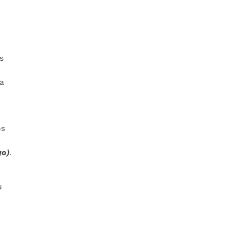
s
a
os
go)
.
u