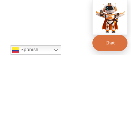
Chat
Spanish
string(22) "left:20px;bottom:20px;"
Chat Supertransporte