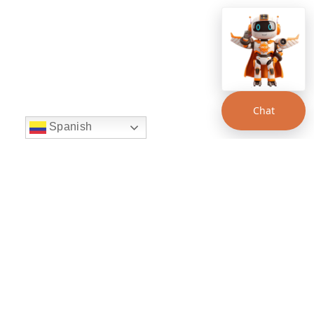
Chat
Spanish
string(22) "left:20px;bottom:20px;"
Chat Supertransporte