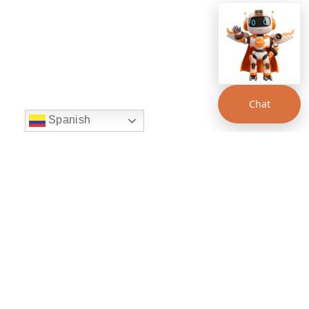
Chat
Spanish
string(22) "left:20px;bottom:20px;"
Chat Supertransporte