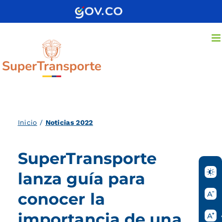
Saltar
al
contenido
Inicio
/
Noticias 2022
SuperTransporte
lanza guía para
conocer la
importancia de una