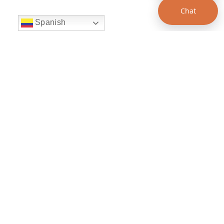
Chat
Spanish
string(22) "left:20px;bottom:20px;"
Chat Supertransporte