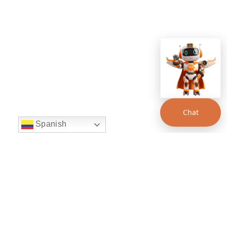
Chat
Spanish
string(22) "left:20px;bottom:20px;"
Chat Supertransporte