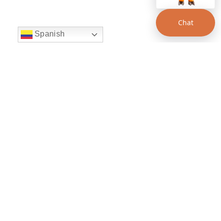
Chat
Spanish
string(22) "left:20px;bottom:20px;"
Chat Supertransporte