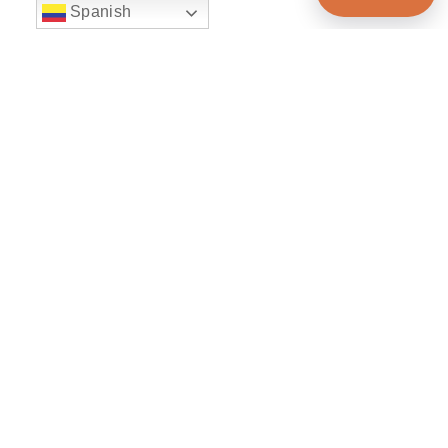
Spanish
string(22) "left:20px;bottom:20px;"
Chat Supertransporte