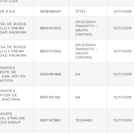
TICA LTDA
ER S.A.S
9008489507
37132
12/11/2019
DELEGADA
SA DE BUSES
TRANSITO –
LLO Y CREMA
8903012932
12/11/2019
GRUPO
DAD ANONIMA
CONTROL
DELEGADA
SA DE BUSES
TRANSITO –
LLO Y CREMA
8903012932
12/11/2019
GRUPO
DAD ANONIMA
CONTROL
SPORTES
ENTE DE
8300491968
NA
12/11/2019
 SAS, HOY EN
DACION
SPORTES
TICOS DE
9007031182
NA
12/11/2019
 NACIONAL
SPORTE
IAL STARLINE
8901147963
15334462
12/11/2019
CES GROUP