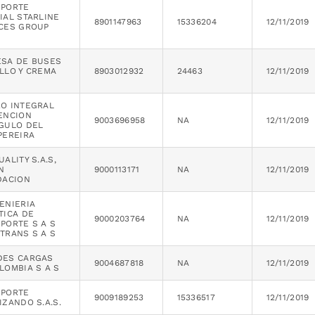
SPORTE
IAL STARLINE
8901147963
15336204
12/11/2019
CES GROUP
SA DE BUSES
LLO Y CREMA
8903012932
24463
12/11/2019
O INTEGRAL
ENCION
9003696958
NA
12/11/2019
GULO DEL
PEREIRA
ALITY S.A.S,
N
9000113171
NA
12/11/2019
DACION
ENIERIA
TICA DE
9000203764
NA
12/11/2019
PORTE S A S
TRANS S A S
DES CARGAS
9004687818
NA
12/11/2019
LOMBIA S A S
SPORTE
9009189253
15336517
12/11/2019
IZANDO S.A.S.