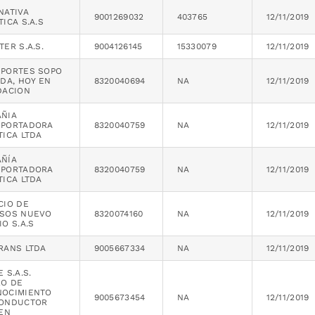
NATIVA
9001269032
403765
12/11/2019
TICA S.A.S
TER S.A.S.
9004126145
15330079
12/11/2019
PORTES SOPO
ADA, HOY EN
8320040694
NA
12/11/2019
DACION
ÑIA
SPORTADORA
8320040759
NA
12/11/2019
TICA LTDA
ÑÍA
SPORTADORA
8320040759
NA
12/11/2019
TICA LTDA
CIO DE
ESOS NUEVO
8320074160
NA
12/11/2019
IO S.A.S
RANS LTDA
9005667334
NA
12/11/2019
 S.A.S.
O DE
NOCIMIENTO
9005673454
NA
12/11/2019
CONDUCTOR
 EN