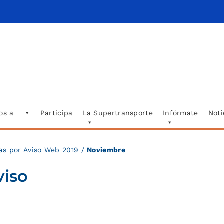
os a
Participa
La Supertransporte
Infórmate
Noti
as por Aviso Web 2019
/
Noviembre
viso