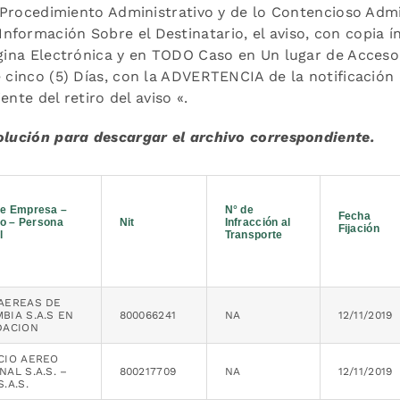
de Procedimiento Administrativo y de lo Contencioso Admi
formación Sobre el Destinatario, el aviso, con copia í
ágina Electrónica y en TODO Caso en Un lugar de Acceso
e cinco (5) Días, con la ADVERTENCIA de la notificación
ente del retiro del aviso «.
solución para descargar el archivo correspondiente.
e Empresa –
N° de
Fecha
do – Persona
Nit
Infracción al
Fijación
l
Transporte
AEREAS DE
BIA S.A.S EN
800066241
NA
12/11/2019
DACION
CIO AEREO
NAL S.A.S. –
800217709
NA
12/11/2019
.A.S.