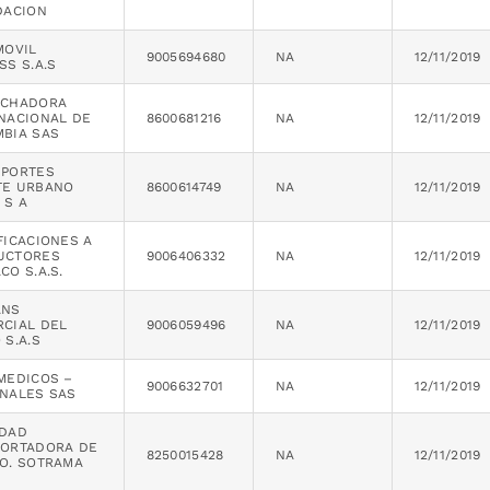
DACION
MOVIL
9005694680
NA
12/11/2019
SS S.A.S
ACHADORA
NACIONAL DE
8600681216
NA
12/11/2019
BIA SAS
SPORTES
TE URBANO
8600614749
NA
12/11/2019
 S A
FICACIONES A
UCTORES
9006406332
NA
12/11/2019
CO S.A.S.
ANS
CIAL DEL
9006059496
NA
12/11/2019
 S.A.S
MEDICOS –
9006632701
NA
12/11/2019
NALES SAS
EDAD
PORTADORA DE
8250015428
NA
12/11/2019
O. SOTRAMA