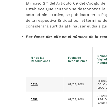
El inciso 2 ° del Artículo 69 del Código 
Establece Que «cuando se desconozca la In
acto administrativo, se publicará en la P
de la respectiva Entidad por el término d
considerará surtida al Finalizar el día sigui
Por favor dar clic en el número de la re
Nombr
N ° de las
Fecha de
Vigila
Resoluciones
Resoluciones
Natura
TECNI
5826
09/08/2019
COLOM
LIQUI
SERVI
5858
09/08/2019
REGIO
SAER S