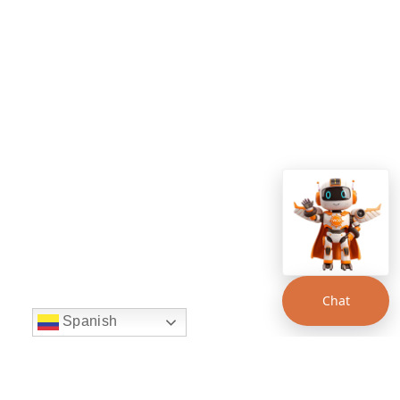
Chat
Spanish
string(22) "left:20px;bottom:20px;"