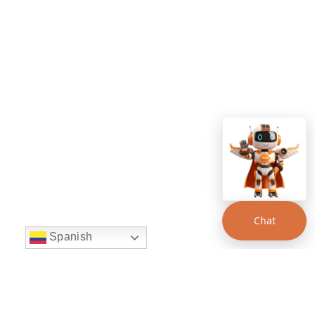
Chat
Spanish
string(22) "left:20px;bottom:20px;"
Chat Supertransporte