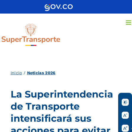
Saltar
al
contenido
Inicio
/
Noticias 2026
La Superintendencia
de Transporte
intensificará sus
acciones para evitar