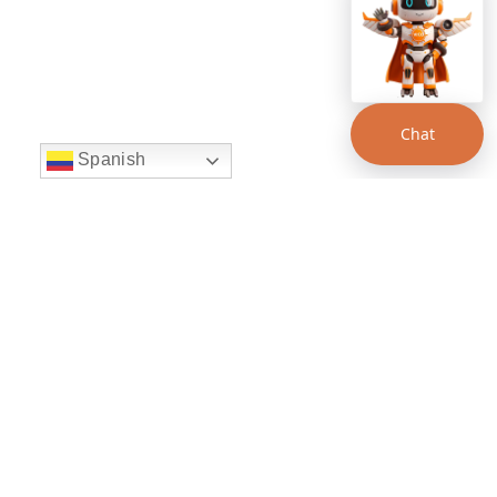
Chat
Spanish
string(22) "left:20px;bottom:20px;"
Chat Supertransporte