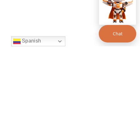
Chat
Spanish
string(22) "left:20px;bottom:20px;"
Chat Supertransporte