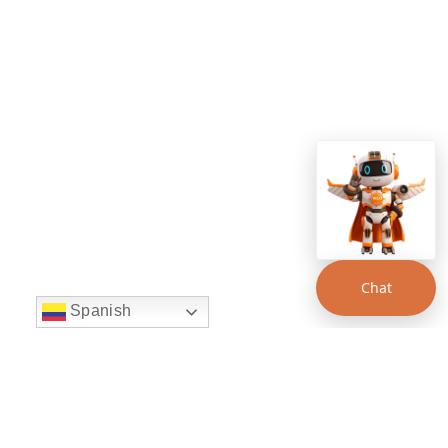
Chat
Spanish
string(22) "left:20px;bottom:20px;"
Chat Supertransporte