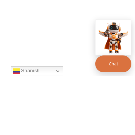
Chat
Spanish
string(22) "left:20px;bottom:20px;"
Chat Supertransporte