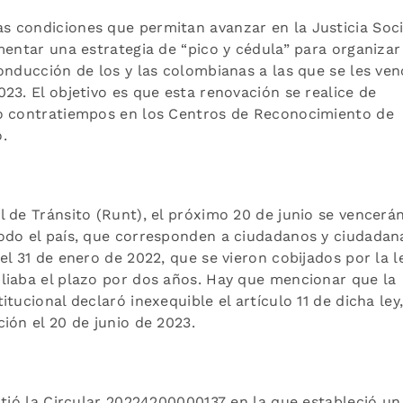
s condiciones que permitan avanzar en la Justicia Soci
mentar una estrategia de “pico y cédula” para organizar 
onducción de los y las colombianas a las que se les ven
23. El objetivo es que esta renovación se realice de
 o contratiempos en los Centros de Reconocimiento de
.
 de Tránsito (Runt), el próximo 20 de junio se vencerá
odo el país, que corresponden a ciudadanos y ciudadan
l 31 de enero de 2022, que se vieron cobijados por la l
liaba el plazo por dos años. Hay que mencionar que la
tucional declaró inexequible el artículo 11 de dicha ley
ión el 20 de junio de 2023.
itió la Circular 20224200000137 en la que estableció un