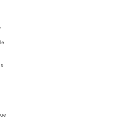
,
o
de
ue
s
que