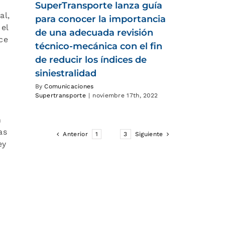
SuperTransporte lanza guía
al,
para conocer la importancia
el
de una adecuada revisión
ce
técnico-mecánica con el fin
de reducir los índices de
siniestralidad
By
Comunicaciones
Supertransporte
|
noviembre 17th, 2022
n
as
Anterior
1
2
3
Siguiente
ey
,