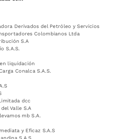
dora Derivados del Petróleo y Servicios
nsportadores Colombianos Ltda
ribución S.A
ío S.A.S.
en liquidación
Carga Conalca S.A.S.
A.S
S
Limitada dcc
del Valle S.A
ellevamos mb S.A.
mediata y Eficaz S.A.S
 andina S.A.S