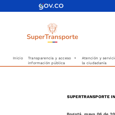
Saltar
al
contenido
Inicio
Transparencia y acceso
Atención y servici
información pública
la ciudadanía
SUPERTRANSPORTE IN
Bogotá, mayo 06 de 20