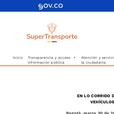
Saltar
al
contenido
Inicio
Transparencia y acceso
Atención y servici
información pública
la ciudadanía
EN LO CORRIDO 
VEHÍCULOS
Bogotá, marzo 30 de 2