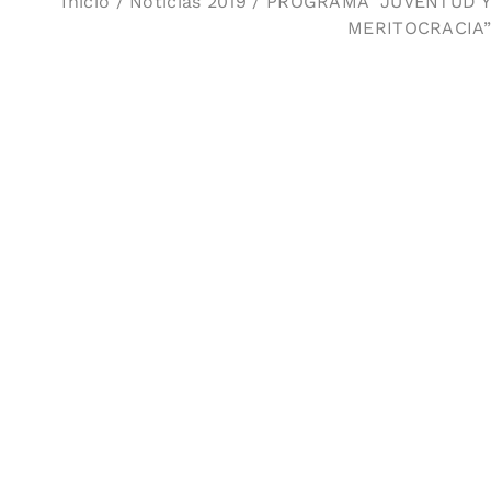
Inicio
/
Noticias 2019
/ PROGRAMA “JUVENTUD Y
MERITOCRACIA”