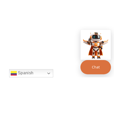
Chat
Spanish
string(22) "left:20px;bottom:20px;"
Chat Supertransporte