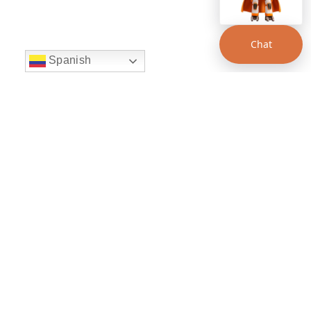
Chat
Spanish
string(22) "left:20px;bottom:20px;"
Chat Supertransporte