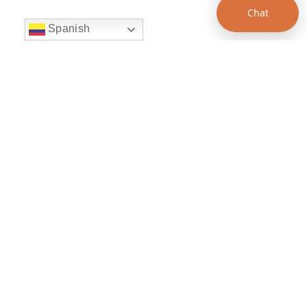
Chat
Spanish
string(22) "left:20px;bottom:20px;"
Chat Supertransporte