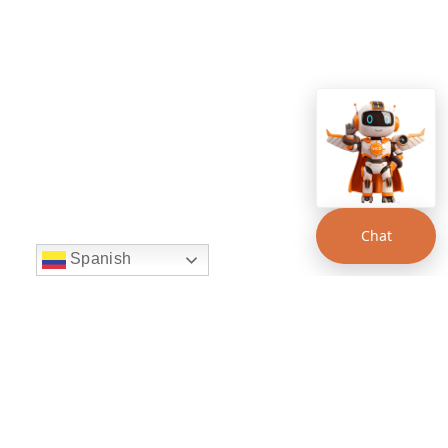
Chat
Spanish
string(22) "left:20px;bottom:20px;"
Chat Supertransporte