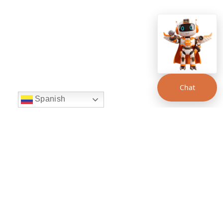
Chat
Spanish
string(22) "left:20px;bottom:20px;"
Chat Supertransporte