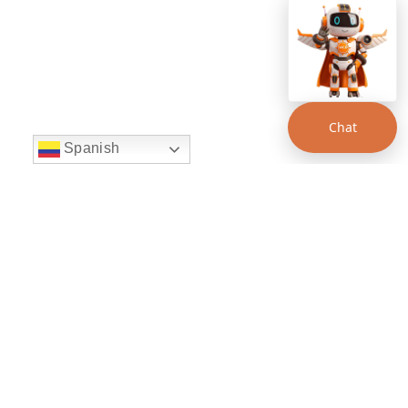
Chat
Spanish
string(22) "left:20px;bottom:20px;"
Chat Supertransporte