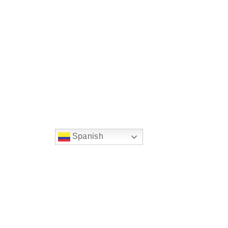
Spanish
string(22) "left:20px;bottom:20px;"
Chat Supertransporte
Superintendencia de Transp
Sede principal