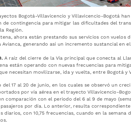
trayectos Bogotá-Villavicencio y Villavicencio-Bogotá 
de contingencia para mitigar las dificultades del transp
 la Región.
atena, ahora están prestando sus servicios con vuelos d
 Avianca, generando así un incremento sustancial en e
9.
A raíz del cierre de la Vía principal que conecta al Lla
tena están operando con nuevas frecuencias para mitigar
ue necesitan movilizarse, ida y vuelta, entre Bogotá y V
o del 17 al 20 de junio, en los cuales se observó un cre
ortados por vía aérea en el trayecto Villavicencio-Bog
 en comparación con el periodo del 6 al 9 de mayo (seman
pasajeros por día. Lo anterior, resulta correspondient
s diarios, con 10,75 frecuencias, cuando en la semana 
los.