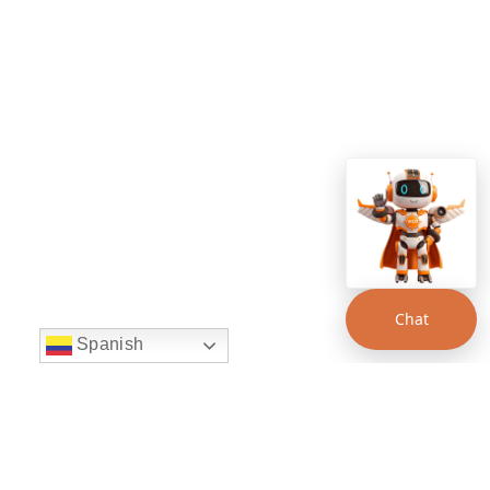
Chat
Spanish
string(22) "left:20px;bottom:20px;"
Chat Supertransporte