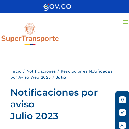
Saltar
al
contenido
Inicio
/
Notificaciones
/
Resoluciones Notificadas
por Aviso Web 2023
/
Julio
Notificaciones por
aviso
Julio 2023