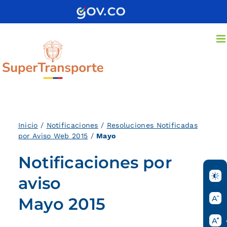
Saltar
al
contenido
Inicio
/
Notificaciones
/
Resoluciones Notificadas
por Aviso Web 2015
/
Mayo
Notificaciones por
aviso
Mayo 2015