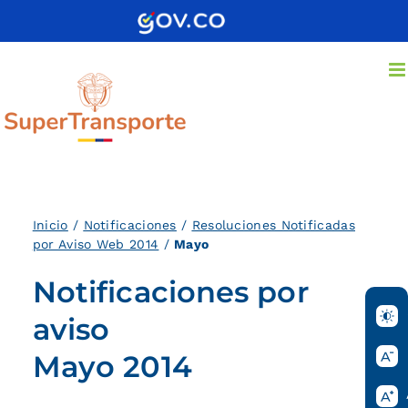
Saltar
al
contenido
Inicio
/
Notificaciones
/
Resoluciones Notificadas
por Aviso Web 2014
/
Mayo
Notificaciones por
aviso
Mayo 2014