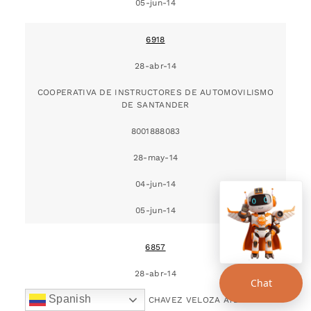
05-jun-14
6918
28-abr-14
COOPERATIVA DE INSTRUCTORES DE AUTOMOVILISMO
DE SANTANDER
8001888083
28-may-14
04-jun-14
05-jun-14
6857
28-abr-14
Chat
Spanish
CONDUCAR UBATE CHAVEZ VELOZA AYDA