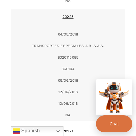
NA
20225
04/05/2018
TRANSPORTES ESPECIALES A.R. S.A.S.
8320115085
360104
05/06/2018
12/06/2018
13/06/2018
NA
Chat
Spanish
20371