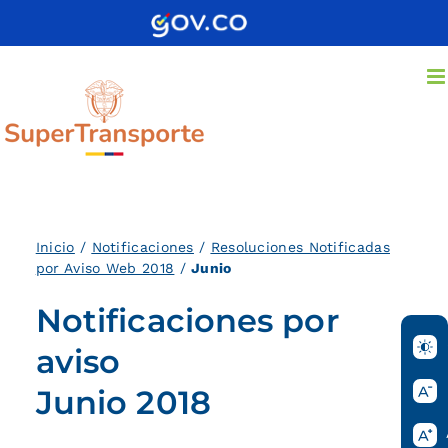
Saltar
al
contenido
Inicio
/
Notificaciones
/
Resoluciones Notificadas
por Aviso Web 2018
/
Junio
Notificaciones por
aviso
Junio 2018