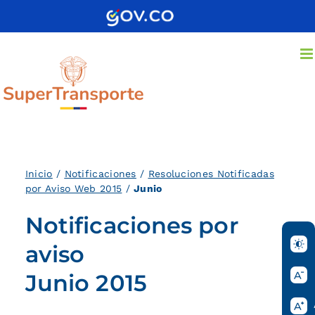
Saltar
al
contenido
Inicio
/
Notificaciones
/
Resoluciones Notificadas
por Aviso Web 2015
/
Junio
Notificaciones por
aviso
Junio 2015