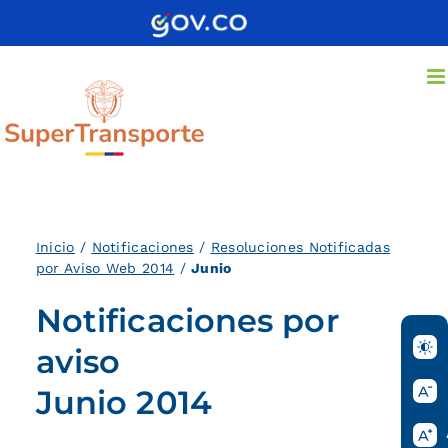
Saltar
al
contenido
Inicio
/
Notificaciones
/
Resoluciones Notificadas
por Aviso Web 2014
/
Junio
Notificaciones por
aviso
Junio 2014