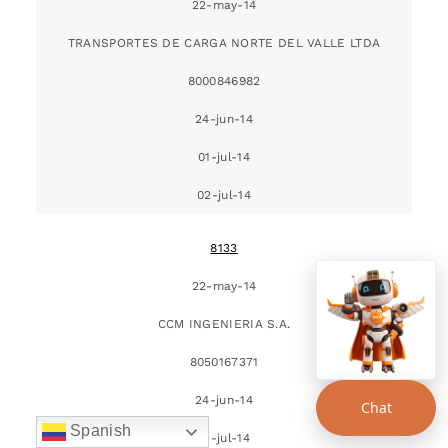
22-may-14
TRANSPORTES DE CARGA NORTE DEL VALLE LTDA
8000846982
24-jun-14
01-jul-14
02-jul-14
8133
22-may-14
CCM INGENIERIA S.A.
8050167371
24-jun-14
Chat
Spanish
01-jul-14