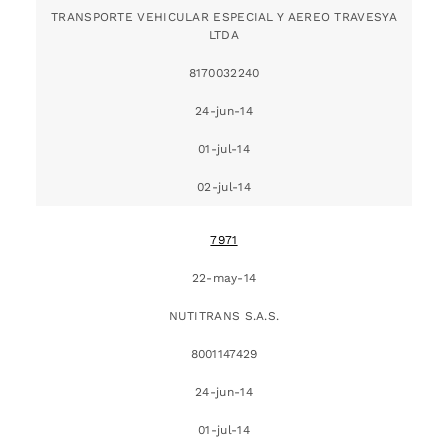
TRANSPORTE VEHICULAR ESPECIAL Y AEREO TRAVESYA
LTDA
8170032240
24-jun-14
01-jul-14
02-jul-14
7971
22-may-14
NUTITRANS S.A.S.
8001147429
24-jun-14
01-jul-14