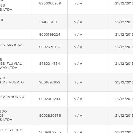
 Y
8350000959
n / A
21/12/201
TES
S LTDA
IEL
184638119
n / A
21/12/201
9000199224
n / A
21/12/201
ES ARVICAZ
9002576767
n / A
21/12/201
E
ES FLUVIAL
8460014734
n / A
21/12/201
AYO LTDA
N D
 DE PUERTO
9001892859
n / A
21/12/201
 BARAHONA JI
9002001294
n / A
21/12/201
NDO
ES
9003820676
n / A
21/12/201
S LTDA
 LOGISTICOS
9004662255
n / A
21/12/201