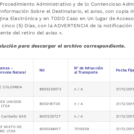
de Procedimiento Administrativo y de lo Contencioso Admi
formación Sobre el Destinatario, el aviso, con copia í
ágina Electrónica y en TODO Caso en Un lugar de Acceso
e cinco (5) Días, con la ADVERTENCIA de la notificación
ente del retiro del aviso «.
solución para descargar el archivo correspondiente.
resa –
N° de Infracción
Nit
Fecha Fij
Persona Natural
al Transporte
E COLOMBIA
8903220072
n / A
21/12/201
ES UNIDOS
8002181735
n / A
21/12/201
 LTDA
 Caribeño SAS
8001225727
n / A
21/12/201
E MIXTO DE
9000388417
7015559
21/12/201
TMC LTDA