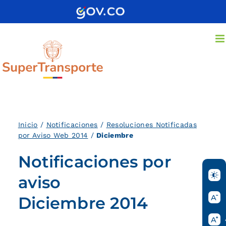
Saltar
al
contenido
Inicio
/
Notificaciones
/
Resoluciones Notificadas
por Aviso Web 2014
/
Diciembre
Notificaciones por
aviso
Diciembre 2014