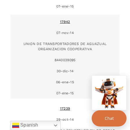
07-ene-15
17942
07-nov-14
UNION DE TRANSPORTADORES DE AGUAZUAL
ORGANIZACION COOPERATIVA
8440039095
30-dic-14
06-ene-15
07-ene-15
17239
Chat
29-oct-14
Spanish