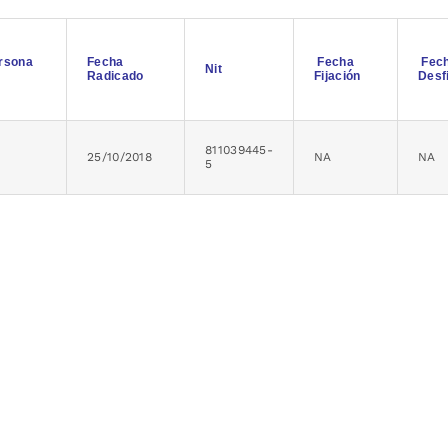
ersona
Fecha
Fecha
Fec
Nit
Radicado
Fijación
Desf
811039445-
25/10/2018
NA
NA
5