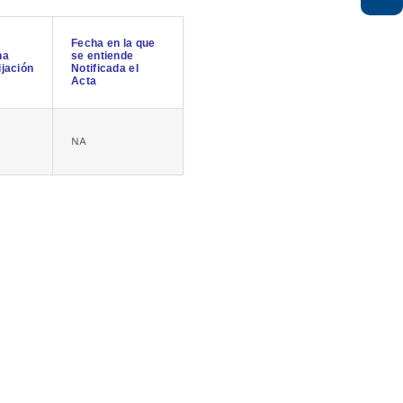
Fecha en la que
ha
se entiende
ijación
Notificada el
Acta
NA