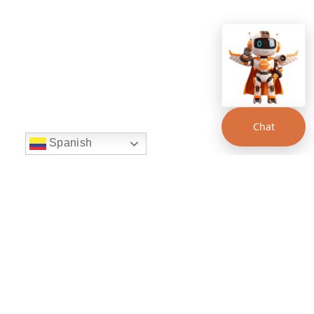
Chat
Spanish
string(22) "left:20px;bottom:20px;"
Chat Supertransporte