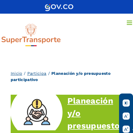
Saltar
al
contenido
Inicio
/
Participa
/
Planeación y/o presupuesto
participativo
Planeación
y/o
presupuesto